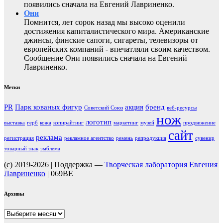
появились сначала на Евгений Лавриненко.
Они
Помнится, лет сорок назад мы высоко оценили
достижения капиталистического мира. Американские
джинсы, финские сапоги, сигареты, телевизоры от
европейских компаний - впечатляли своим качеством.
Сообщение Они появились сначала на Евгений
Лавриненко.
Метки
PR
Парк кованых фигур
акция
бренд
Советский Союз
веб-ресурсы
нож
логотип
выставка
герб
кожа
копирайтинг
маркетинг
музей
продвижение
сайт
реклама
регистрация
рекламное агентство
ремень
репродукция
сувенир
товарный знак
эмблема
(c) 2019-2026 | Поддержка —
Творческая лаборатория Евгения
Лавриненко
| 069BE
Архивы
Архивы