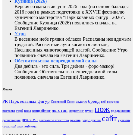
Кузница (2026)
Версия создана в августе 2026 года (на основе баллады
2016 года) в рамках подготовки к XXVIII фестивалю
кузнечного мастерства "Парк кованых фигур - 2026".
Сообщение Кузница (2026) появились сначала на
Евгений Лавриненко.
Утро
В весеннем небе грядки облаков Распаханы невидимым
трудягой. Рассветные лучи касаются листков,
Насыщенных животворящей влагой. Сообщение Утро
появились сначала на Евгений Лавриненко.
Обстоятельства непреодолимой силы
Два дебила - это сила. Три дебила - форс-мажор!
Сообщение Обстоятельства непреодолимой силы
появились сначала на Евгений Лавриненко.
Метки
PR
Парк кованых фигур
акция
бренд
Советский Союз
веб-ресурсы
нож
логотип
выставка
герб
кожа
копирайтинг
маркетинг
музей
продвижение
сайт
реклама
регистрация
рекламное агентство
ремень
репродукция
сувенир
товарный знак
эмблема