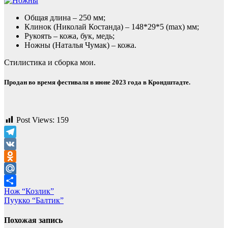
Общая длина – 250 мм;
Клинок (Николай Костанда) – 148*29*5 (max) мм;
Рукоять – кожа, бук, медь;
Ножны (Наталья Чумак) – кожа.
Стилистика и сборка мои.
Продан во время фестиваля в июне 2023 года в Крондштадте.
Post Views:
159
Telegram
VK
Odnoklassniki
Mail.Ru
Навигация
Нож “Козлик”
Отправить
Пуукко “Балтик”
по
записям
Похожая запись