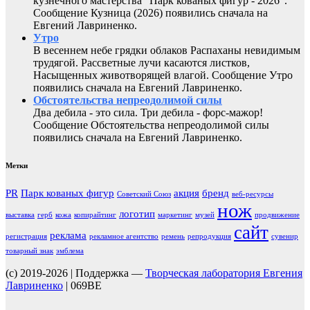
кузнечного мастерства "Парк кованых фигур - 2026".
Сообщение Кузница (2026) появились сначала на
Евгений Лавриненко.
Утро
В весеннем небе грядки облаков Распаханы невидимым
трудягой. Рассветные лучи касаются листков,
Насыщенных животворящей влагой. Сообщение Утро
появились сначала на Евгений Лавриненко.
Обстоятельства непреодолимой силы
Два дебила - это сила. Три дебила - форс-мажор!
Сообщение Обстоятельства непреодолимой силы
появились сначала на Евгений Лавриненко.
Метки
PR
Парк кованых фигур
акция
бренд
Советский Союз
веб-ресурсы
нож
логотип
выставка
герб
кожа
копирайтинг
маркетинг
музей
продвижение
сайт
реклама
регистрация
рекламное агентство
ремень
репродукция
сувенир
товарный знак
эмблема
(c) 2019-2026 | Поддержка —
Творческая лаборатория Евгения
Лавриненко
| 069BE