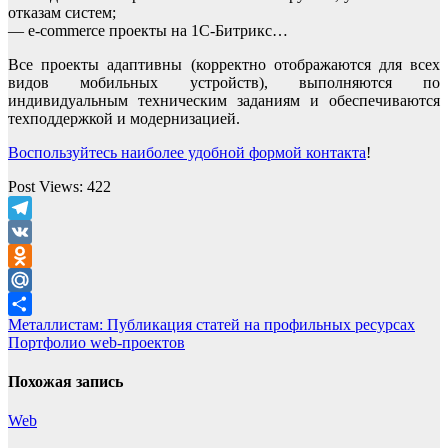
отказам систем;
— e-commerce проекты на 1С-Битрикс…
Все проекты адаптивны (корректно отображаются для всех
видов мобильных устройств), выполняются по
индивидуальным техническим заданиям и обеспечиваются
техподдержкой и модернизацией.
Воспользуйтесь наиболее удобной формой контакта
!
Post Views:
422
Telegram
VK
Odnoklassniki
Mail.Ru
Навигация
Металлистам: Публикация статей на профильных ресурсах
Отправить
Портфолио web-проектов
по
записям
Похожая запись
Web