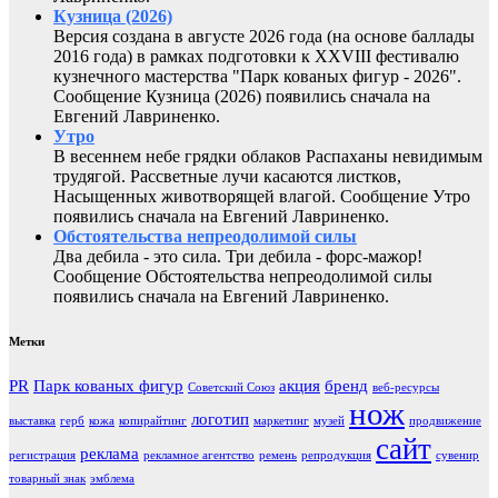
Кузница (2026)
Версия создана в августе 2026 года (на основе баллады
2016 года) в рамках подготовки к XXVIII фестивалю
кузнечного мастерства "Парк кованых фигур - 2026".
Сообщение Кузница (2026) появились сначала на
Евгений Лавриненко.
Утро
В весеннем небе грядки облаков Распаханы невидимым
трудягой. Рассветные лучи касаются листков,
Насыщенных животворящей влагой. Сообщение Утро
появились сначала на Евгений Лавриненко.
Обстоятельства непреодолимой силы
Два дебила - это сила. Три дебила - форс-мажор!
Сообщение Обстоятельства непреодолимой силы
появились сначала на Евгений Лавриненко.
Метки
PR
Парк кованых фигур
акция
бренд
Советский Союз
веб-ресурсы
нож
логотип
выставка
герб
кожа
копирайтинг
маркетинг
музей
продвижение
сайт
реклама
регистрация
рекламное агентство
ремень
репродукция
сувенир
товарный знак
эмблема