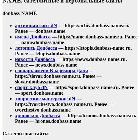
NAME, сателлитные и персональные сайты
donbass-NAME
архивный сайт dN
— https://arhiv.donbass-name.ru.
Ранее — donbass.name
имена Донбасса
— https://name.donbass-name.ru. Ранее
— name.donbass.name
летопись Донбасса
— https://letopis.donbass-name.ru.
Ранее — letopis.donbass.name
новости Донбасса
— https://news.donbass-name.ru.
Ранее — news.donbass.name
словарь имени Владимира Даля
—
https://slovar.donbass-name.ru. Ранее —
slovar.donbass.name
спорт-клуб dN
— https://sport.donbass-name.ru. Ранее
— sport.donbass.name
творческие мастерские dN
—
https://tvorchestvo.donbass-name.ru. Ранее —
tvorchestvo.donbass.name
хроноскоп Донбасса
— https://hronos.donbass-name.ru.
Ранее — hronos.donbass.name
Сателлитные сайты