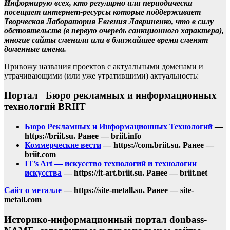
Информирую всех, кто регулярно или периодически
посещает интернет-ресурсы которые поддерживает
Творческая Лаборатория Евгения Лавриненко, что в силу
обстоятельств (в первую очередь санкционного характера),
многие сайты сменили или в ближайшее время сменят
доменные имена.
Привожу названия проектов с актуальными доменами и
утрачивающими (или уже утратившими) актуальность:
Портал Бюро рекламных и информационных
технологий BRIIT
Бюро Рекламных и Информационных Технологий
—
https://briit.su. Ранее — briit.info
Коммерческие вести
— https://com.briit.su. Ранее —
briit.com
IT’s Art — искусство технологий и технологии
искусства
— https://it-art.briit.su. Ранее — briit.net
Сайт о металле
— https://site-metall.su. Ранее — site-
metall.com
Историко-информационный портал donbass-