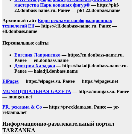
мастерства Парк кованых фигур®
— https://pkf-
22.donbass-name.ru. Ранее — pkf-22.donbass.name
Архивный сайт
Бюро рекламно-информационных
технологий Elf
— https://elf.donbass-name.ru. Ранее —
elf.donbass.name
Персональные сайты
Евгения Лавриненко
— https://en.donbass-name.ru.
Ранее — en.donbass.name
Дмитрия Халаджи
— https://haladji.donbass-name.ru.
Ранее — haladji.donbass.name
ElPages
— https://elpages.su. Ранее — https://elpages.net
MUNИЦИПАЛЬНАЯ GAZЕТА
— https://mungaz.su. Ранее
— mungaz.net
PR, реклама & Co
— https://pr-reklama.su. Ранее — pr-
reklama.net
Информационно-развлекательный портал
TARZANKA