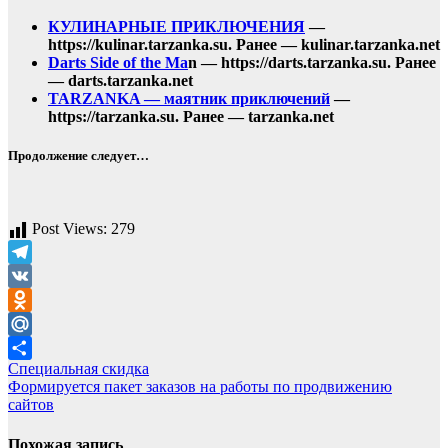
КУЛИНАРНЫЕ ПРИКЛЮЧЕНИЯ
—
https://kulinar.tarzanka.su. Ранее — kulinar.tarzanka.net
Darts Side of the Ma
n — https://darts.tarzanka.su. Ранее
— darts.tarzanka.net
TARZANKA — маятник приключений
—
https://tarzanka.su. Ранее — tarzanka.net
Продолжение следует…
Post Views:
279
Telegram
VK
Odnoklassniki
Mail.Ru
Навигация
Специальная скидка
Отправить
Формируется пакет заказов на работы по продвижению
по
сайтов
записям
Похожая запись